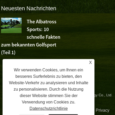
Neuesten Nachrichten
The Albatross
The Albatr
Sports: 10
Sports jub
schnelle Fakten
Ashuns Sieg bei den V
r
zum bekannten Golfsport
China Open zu
(Teil 1)
X
Wir verwenden Cookies, um Ihnen ein
besseres Surferlebnis zu bieten, den
Website-Verkehr zu analysieren und Inhalte
zu personalisieren. Durch die Nutzung
Copyright © 2024 Zhangzhou Albatross Sports Technology Co., Ltd.
dieser Website stimmen Sie der
Verwendung von Cookies zu.
Alle Rechte vorbehalten.
Datenschutzrichtlinie
Verknüpfungen
|
Sitemap
|
RSS
|
XML
| |
Privacy