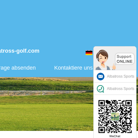
atross-golf.com
Deutsch
rage absenden
Kontaktiere uns
Albatross Sports
Albatross Sports