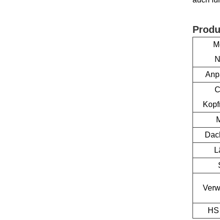
Produ
M
N
Anp
C
Kopf
Dac
L
Ver
HS