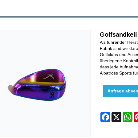
Golfsandkeil
Als führender Herst
Fabrik sind wir dar
Golfclubs und Acces
überlegene Kontrol
dass jede Aufnahme
Albatross Sports f
Anfrage abse
Facebook
X
W