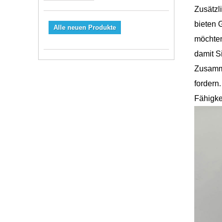
Zusätzl
bieten 
Alle neuen Produkte
möchten
damit S
Zusamme
fordern.
Fähigke