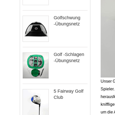
Golfschwung
-Übungsnetz
Golf -Schlagen
-Übungsnetz
Unser G
Spieler
5 Fairway Golf
herausf
Club
knifflig
um die A