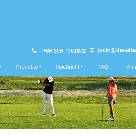
jecin@the-alb
+86-596-7361872
Produkte
Nachricht
FAQ
Anf