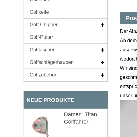
Golfkeile
Pro
Golf-Chipper
Der Alb
Golf-Putter
Ab dem 
Golftaschen
ausgewä
wodurch
Golfschlägerhauben
Wir sin
Golfzubehör
geschmi
entspric
unser u
NEUE PRODUKTE
Damen -Titan -
Golffahrer