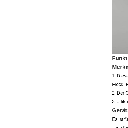
Funkt
Merkm
1. Dies
Fleck -F
2. Der 
3. artik
Gerät
Es ist 
auch fü