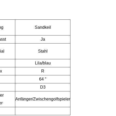
ng
Sandkeil
sst
Ja
ial
Stahl
Lila/blau
x
R
64 °
D3
er
Anfänger/Zwischengolfspieler
er