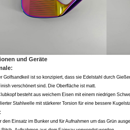
ionen und Geräte
ale:
er Golfsandkeil ist so konzipiert, dass sie Edelstahl durch Gie
inish verschönert sind. Die Oberfläche ist matt.
Clubkopf besteht aus weichem Eisen mit einem niedrigen Schwe
ulierter Stahlwelle mit stärkerer Torsion für eine bessere Kugelsta
:
für den Einsatz im Bunker und für Aufnahmen um das Grün ausge
r Pitch -Aufnahmen aus dem Fairway verwendet werden.