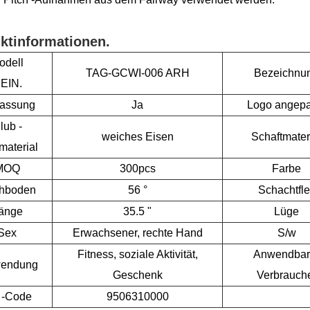
ktinformationen.
odell
TAG-GCWI-006 ARH
Bezeichnu
EIN.
assung
Ja
Logo angepa
lub -
weiches Eisen
Schaftmater
material
MOQ
300pcs
Farbe
hboden
56 °
Schachtfle
änge
35.5 "
Lüge
Sex
Erwachsener, rechte Hand
S/w
Fitness, soziale Aktivität,
Anwendbar
wendung
Geschenk
Verbrauch
 -Code
9506310000