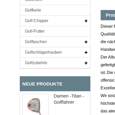
Golfkeile
Pro
Golf-Chipper
Dieser 
Golf-Putter
Qualitä
Golftaschen
die näc
Handwe
Golfschlägerhauben
Der Alb
Golfzubehör
gefertig
ist. Di
offensic
NEUE PRODUKTE
Exzelle
Damen -Titan -
Wir sin
Golffahrer
höchste
das ate