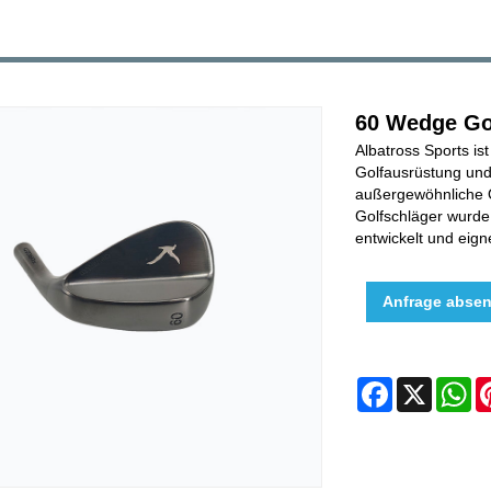
60 Wedge Go
Albatross Sports is
Golfausrüstung und 
außergewöhnliche Q
Golfschläger wurde
entwickelt und eign
Anfrage abse
Facebook
X
W