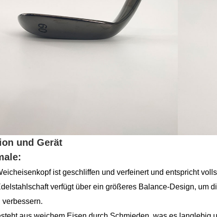
ion und Gerät
ale:
Weicheisenkopf ist geschliffen und verfeinert und entspricht vo
Edelstahlschaft verfügt über ein größeres Balance-Design, um d
u verbessern.
esteht aus weichem Eisen durch Schmieden, was es langlebig u