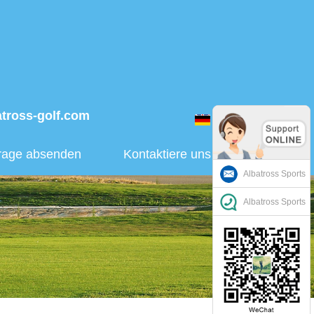
atross-golf.com
Deutsch
rage absenden
Kontaktiere uns
Albatross Sports
Albatross Sports