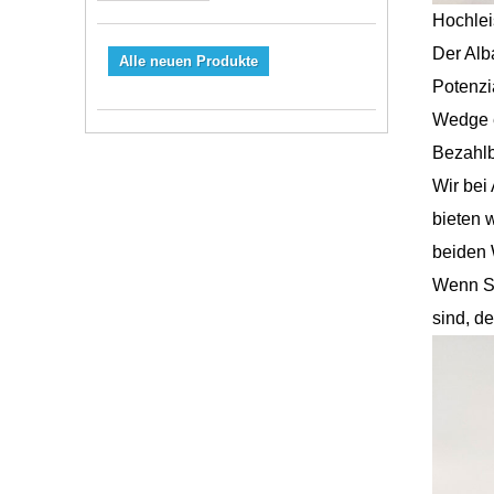
Hochlei
Der Alb
Alle neuen Produkte
Potenzi
Wedge e
Bezahlb
Wir bei
bieten 
beiden 
Wenn Si
sind, d