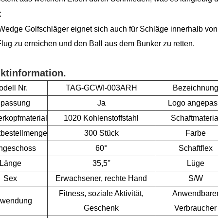
:
Wedge Golfschläger eignet sich auch für Schläge innerhalb von
lug zu erreichen und den Ball aus dem Bunker zu retten.
ktinformation.
dell Nr.
TAG-GCWI-003ARH
Bezeichnun
passung
Ja
Logo angepas
rkopfmaterial
1020 Kohlenstoffstahl
Schaftmateria
tbestellmenge
300 Stück
Farbe
hgeschoss
60°
Schaftflex
Länge
35,5''
Lüge
Sex
Erwachsener, rechte Hand
S/W
Fitness, soziale Aktivität,
Anwendbare
rwendung
Geschenk
Verbraucher