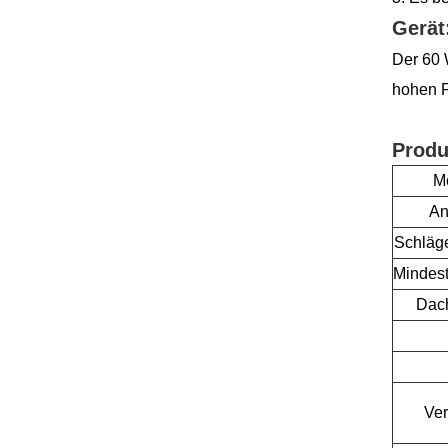
Gerät
Der 60 
hohen F
Produ
Mo
An
Schläge
Mindes
Dac
Ve