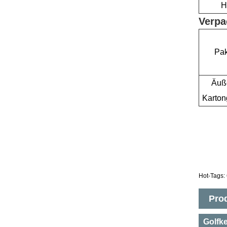
H
Verpa
Pak
Äuß
Karton
Hot-Tags: 
Pro
Golfke