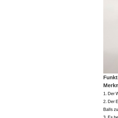
Funkt
Merkm
1. Der 
2. Der 
Balls z
3. Es b