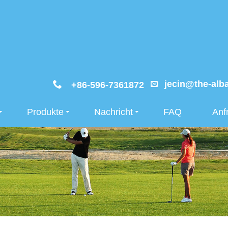
jecin@the-alb
+86-596-7361872
Produkte
Nachricht
FAQ
Anf