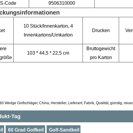
S-Code
9506310000
ckungsinformationen
10 Stück/Innenkarton, 4
et
Drucken
Ver
Innenkartons/Umkarton
ere
Bruttogewicht
103 * 44,5 * 22,5 cm
größe
pro Karton
60 Wedge Golfschläger, China, Hersteller, Lieferant, Fabrik, Qualität, günstig, neue
dukt-Tag
il
60 Grad Golfkeil
Golf-Sandkeil